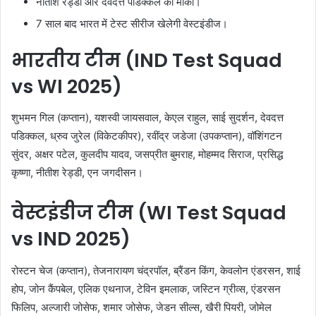
नीतीश रेड्डी और देवदत्त पडिक्कल को मौका।
7 साल बाद भारत में टेस्ट सीरीज खेलेगी वेस्टइंडीज।
भारतीय टीम (IND Test Squad
vs WI 2025)
शुभमन गिल (कप्तान), यशस्वी जायसवाल, केएल राहुल, साई सुदर्शन, देवदत्त
पडिक्कल, ध्रुव जुरेल (विकेटकीपर), रवींद्र जडेजा (उपकप्तान), वॉशिंगटन
सुंदर, अक्षर पटेल, कुलदीप यादव, जसप्रीत बुमराह, मोहम्मद सिराज, प्रसिद्ध
कृष्णा, नीतीश रेड्डी, एन जगदीसन।
वेस्टइंडीज टीम (WI Test Squad
vs IND 2025)
रोस्टन चेज (कप्तान), तेजनारायण चंद्रपॉल, ब्रैंडन किंग, केवलोन एंडरसन, शाई
होप, जोन कैंपबेल, एलिक एथनाज, टेविन इमलाक, जस्टिन ग्रीव्स, एंडरसन
फिलिप, अल्जारी जोसेफ, शमार जोसेफ, जेडन सील्स, खैरी पियरी, जोमेल