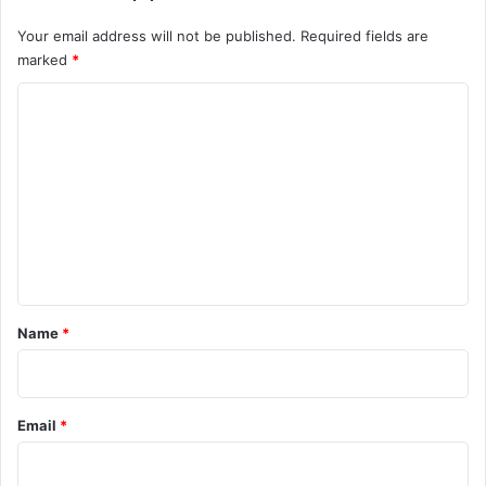
Your email address will not be published.
Required fields are
marked
*
C
o
m
m
e
n
t
*
Name
*
Email
*