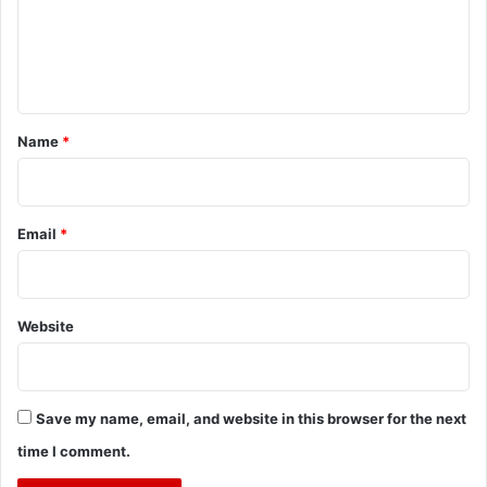
m
e
n
t
*
Name
*
Email
*
Website
Save my name, email, and website in this browser for the next
time I comment.