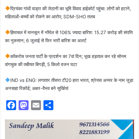
प्रियंका गांधी वाड्रा की जेठानी का भूमि विवाद हाईकोर्ट पहुंचा: लोगों को हटाने,
महिलाओं-बच्चों को रोकने का आरोप; SDM-SHO तलब
हिमाचल में मानसून में नॉर्मल से 106% ज्यादा बारिश: 15.27 करोड़ की संपत्ति
का नुकसान; 6 जुलाई से फिर भारी बारिश का अलर्ट
कॉकरोच जनता पार्टी के प्रदर्शन का 7वां दिन; भूख हड़ताल कर रहे सोनम
वांगचुक की तबीयत बिगड़ी, 5 किलो वजन घटा
IND vs ENG: लगातार तीसरा टी20 हारा भारत, श्रेयस अय्यर के नाम जुड़ा
अनचाहा रिकॉर्ड; अक्षर-वैभव बने सुर्खियां
F
M
E
S
a
a
m
h
c
st
ai
ar
e
o
l
e