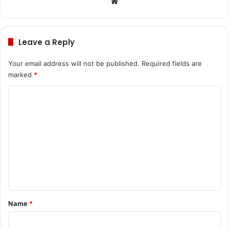
We
bsi
te
Leave a Reply
Your email address will not be published.
Required fields are
marked
*
C
o
m
m
e
n
t
*
Name
*