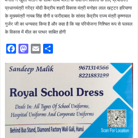
प्रधानमंत्री नरेंद्र मोदी केंद्रीय शहरी विकास मंत्री मनोहर लाल खट्टर हरियाणा
के मुख्यमंत्री नायब सिंह सैनी व फरीदाबाद के सांसद केंद्रीय राज्य मंत्री कृष्णपाल
गुर्जर जी का धन्यवाद किया है और कहा है कि यह परियोजना निश्चित रूप से पलवल
के विकास में मील का पत्थर साबित होगी
F
M
E
S
a
a
m
h
c
st
ai
ar
e
o
l
e
b
d
o
o
o
n
k