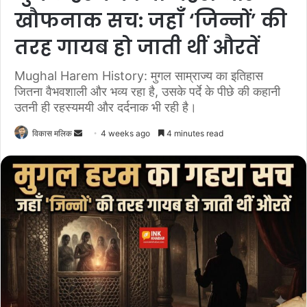
खौफनाक सच: जहाँ ‘जिन्नों’ की
तरह गायब हो जाती थीं औरतें
Mughal Harem History: मुगल साम्राज्य का इतिहास
जितना वैभवशाली और भव्य रहा है, उसके पर्दे के पीछे की कहानी
उतनी ही रहस्यमयी और दर्दनाक भी रही है।
विकास मलिक
S
4 weeks ago
4 minutes read
e
n
d
a
n
e
m
a
i
l