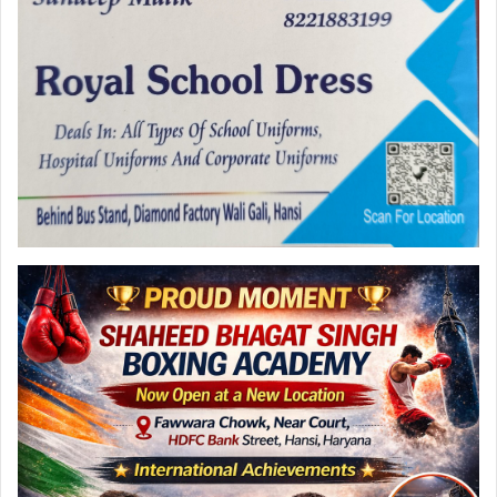
e
o
l
e
b
d
o
o
o
n
k