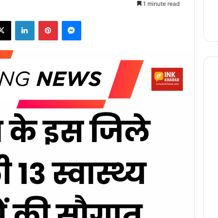
1 minute read
X
LinkedIn
Pinterest
Messenger