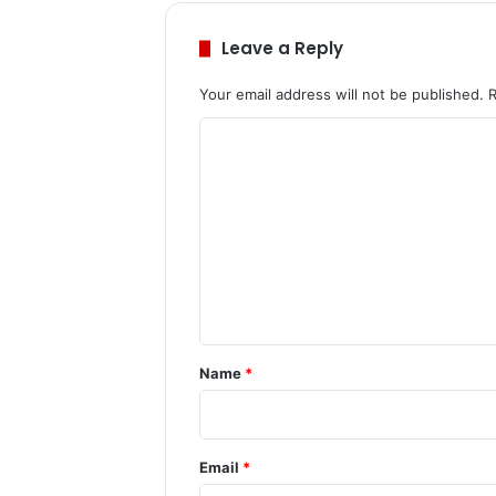
Leave a Reply
Your email address will not be published.
C
o
m
m
e
n
t
*
Name
*
Email
*