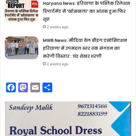
Haryana News: हरियाणा के पब्लिक रिलेशन
डिपार्टमेंट में ‘खोसखला’ का आंतक हुआ फिर
शुरू
2 weeks ago
MWB News: मीडिया वेल बीइंग एसोसिएशन
हरियाणा में उपमंडल स्तर तक संगठन का
करेगी विस्तार : चंद्र शेखर धरणी
2 weeks ago
F
M
E
S
a
a
m
h
c
st
ai
ar
e
o
l
e
b
d
o
o