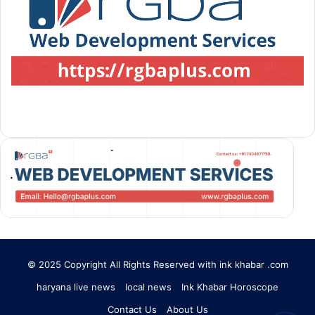
© 2025 Copyright All Rights Reserved with ink khabar .com
haryana live news
local news
Ink Khabar Horoscope
Contact Us
About Us