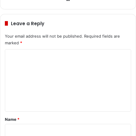
bsi
te
Leave a Reply
Your email address will not be published.
Required fields are
marked
*
C
o
m
m
e
n
t
*
Name
*