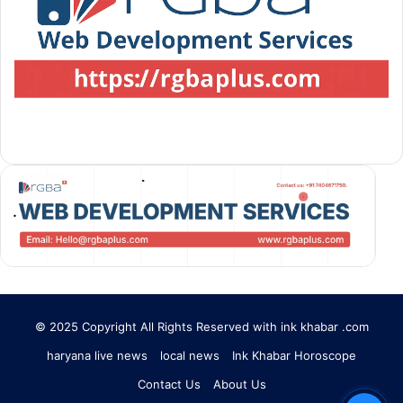
© 2025 Copyright All Rights Reserved with ink khabar .com
haryana live news
local news
Ink Khabar Horoscope
Contact Us
About Us