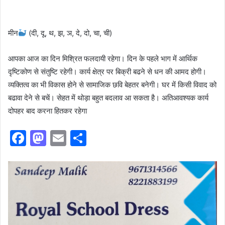
मीन
(दी, दू, थ, झ, ञ, दे, दो, चा, ची)
आपका आज का दिन मिश्रित फलदायी रहेगा। दिन के पहले भाग में आर्थिक
दृष्टिकोण से संतुष्टि रहेगी। कार्य क्षेत्र पर बिक्री बढने से धन की आमद होगी।
व्यक्तित्व का भी विकास होने से सामाजिक छवि बेहतर बनेगी। घर में किसी विवाद को
बढावा देने से बचें। सेहत में थोड़ा बहुत बदलाव आ सकता है। अतिआवश्यक कार्य
दोपहर बाद करना हितकर रहेगा
F
M
E
S
a
a
m
h
c
st
ai
ar
e
o
l
e
b
d
o
o