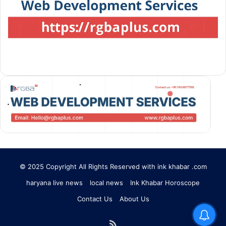
© 2025 Copyright All Rights Reserved with ink khabar .com
haryana live news
local news
Ink Khabar Horoscope
Contact Us
About Us
RSS