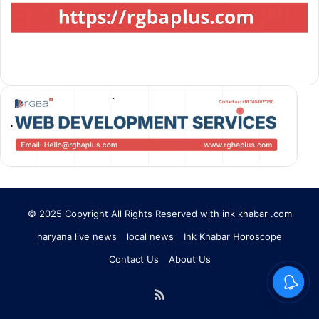
© 2025 Copyright All Rights Reserved with ink khabar .com
haryana live news
local news
Ink Khabar Horoscope
Contact Us
About Us
RSS