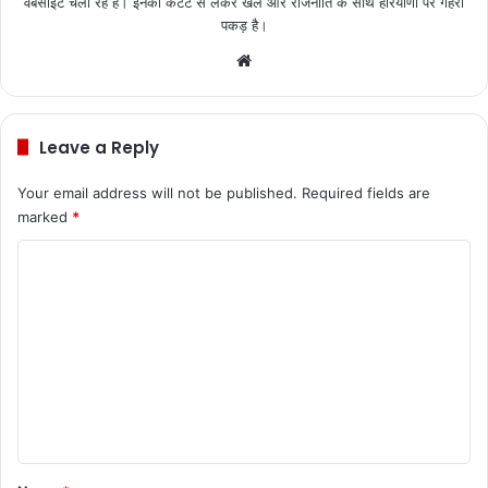
वेबसाइट चला रहे है। इनकी कंटेंट से लेकर खेल और राजनीति के साथ हरियाणा पर गहरी
पकड़ है।
We
bsi
te
Leave a Reply
Your email address will not be published.
Required fields are
marked
*
C
o
m
m
e
n
t
*