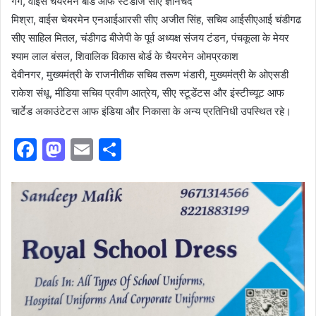
गर्ग, वाईस
चेयरमेन
बोर्ड
आफ
स्टडीज सीए ज्ञानचंद
मिश्रा, वाईस
चेयरमेन
एनआईआरसी
सीए अजीत सिंह, सचिव आईसीएआई चंडीगढ
सीए साहिल
मितल
, चंडीगढ बीजेपी के पूर्व अध्यक्ष संजय टंडन, पंचकूला के मेयर
श्याम लाल बंसल, शिवालिक विकास बोर्ड के
चैयरमेन
ओमप्रकाश
देवीनगर
, मुख्यमंत्री के
राजनीतीक
सचिव
तरूण
भंडारी, मुख्यमंत्री के ओएसडी
राकेश संधू, मीडिया सचिव प्रवीण आत्रेय, सीए
स्टूडेंटस
और
इंस्टीच्यूट
आफ
चार्टेड
अकाउंटेटस
आफ
इंडिया और
निकासा
के अन्य प्रतिनिधी उपस्थित रहे।
F
M
E
S
a
a
m
h
c
st
ai
ar
e
o
l
e
b
d
o
o
o
n
k