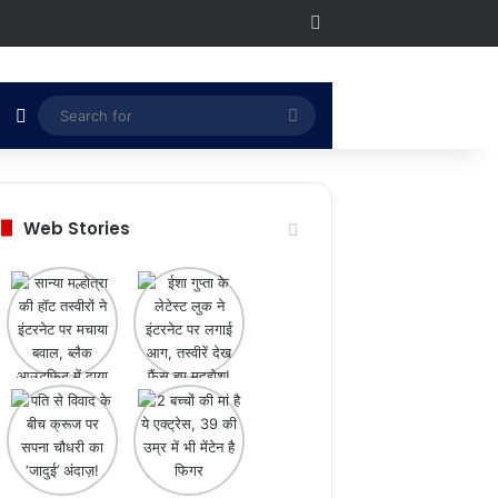
RSS
Switch skin
Search
for
Web Stories