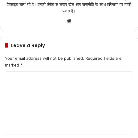
वेबसाइट चला रहे है। इनकी कंटेंट से लेकर खेल और राजनीति के साथ हरियाणा पर गहरी
पकड़ है।
We
bsi
te
Leave a Reply
Your email address will not be published.
Required fields are
marked
*
C
o
m
m
e
n
t