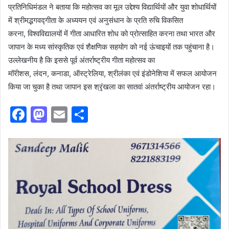
प्रतिनिधिमंडल ने बताया कि महोत्सव का मूल उद्देश्य विद्यार्थियों और युवा शोधार्थियों
में श्रीमद्भगवद्गीता के अध्ययन एवं अनुसंधान के प्रति रुचि विकसित
करना, विश्वविद्यालयों में गीता आधारित शोध को प्रोत्साहित करना तथा भारत और
जापान के मध्य सांस्कृतिक एवं शैक्षणिक सहयोग को नई ऊंचाइयों तक पहुंचाना है।
उल्लेखनीय है कि इससे पूर्व अंतर्राष्ट्रीय गीता महोत्सव का
मॉरीशस, लंदन, कनाडा, ऑस्ट्रेलिया, श्रीलंका एवं इंडोनेशिया में सफल आयोजन
किया जा चुका है तथा जापान इस श्रृंखला का सातवां अंतर्राष्ट्रीय आयोजन रहा।
F
M
E
S
a
a
m
h
c
st
ai
ar
e
o
l
e
b
d
o
o
o
n
k