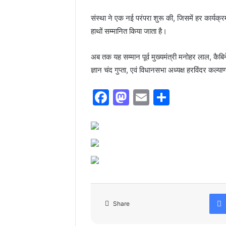
संस्था ने एक नई परंपरा शुरू की, जिसमें हर कार्यक्र
हाथों सम्मानित किया जाता है।
अब तक यह सम्मान पूर्व मुख्यमंत्री मनोहर लाल, कैबिने
ज्ञान चंद गुप्ता, एवं विधानसभा अध्यक्ष हरविंदर कल्याण
F
M
E
S
a
a
m
h
c
st
ai
ar
e
o
l
e
b
d
o
o
o
n
Share
k