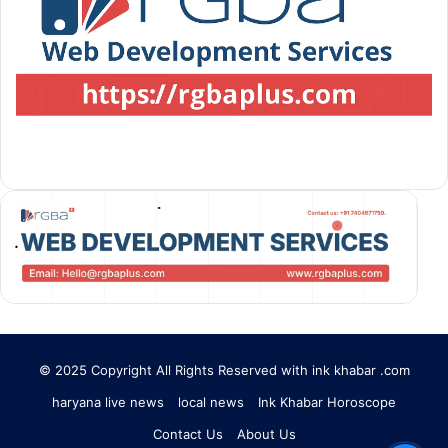
© 2025 Copyright All Rights Reserved with ink khabar .com
haryana live news
local news
Ink Khabar Horoscope
Contact Us
About Us