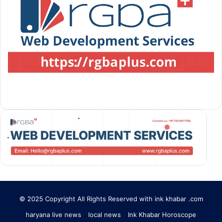
© 2025 Copyright All Rights Reserved with ink khabar .com
haryana live news
local news
Ink Khabar Horoscope