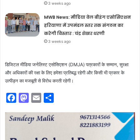
3 weeks ago
MWB News: मीडिया वेल बीइंग एसोसिएशन
हरियाणा में उपमंडल स्तर तक संगठन का
करेगी विस्तार : चंद्र शेखर धरणी
3 weeks ago
डिजिटल मीडिया जर्नलिस्ट एसोसिएशन (DMJA) पत्रकारों के सम्मान, सुरक्षा
और अधिकारों की रक्षा के लिए हमेशा प्रतिबद्ध रहेगी और किसी भी प्रकार के
उत्पीड़न का मजबूती से विरोध करती रहेगी।
F
M
E
S
a
a
m
h
c
st
ai
ar
e
o
l
e
b
d