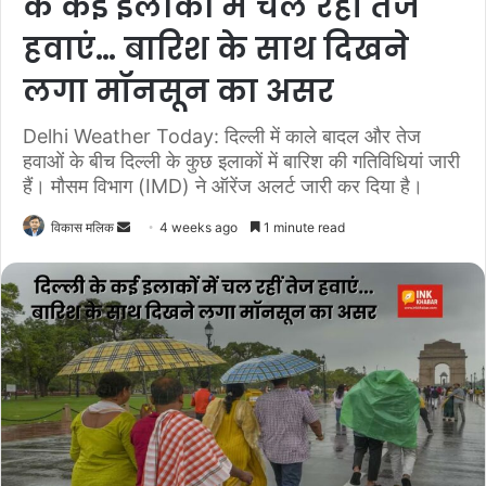
के कई इलाकों में चल रहीं तेज
हवाएं… बारिश के साथ दिखने
लगा मॉनसून का असर
Delhi Weather Today: दिल्ली में काले बादल और तेज
हवाओं के बीच दिल्ली के कुछ इलाकों में बारिश की गतिविधियां जारी
हैं। मौसम विभाग (IMD) ने ऑरेंज अलर्ट जारी कर दिया है।
विकास मलिक
S
4 weeks ago
1 minute read
e
n
d
a
n
e
m
a
i