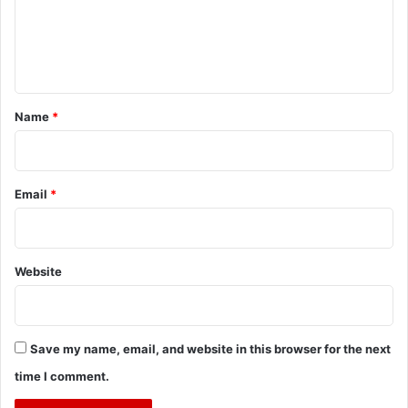
m
e
n
t
*
Name
*
Email
*
Website
Save my name, email, and website in this browser for the next
time I comment.