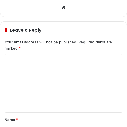
We
bsi
te
Leave a Reply
Your email address will not be published.
Required fields are
marked
*
C
o
m
m
e
n
t
*
Name
*