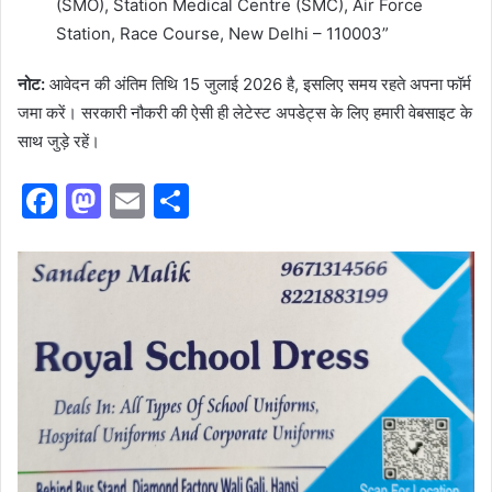
(SMO), Station Medical Centre (SMC), Air Force
Station, Race Course, New Delhi – 110003”
नोट:
आवेदन की अंतिम तिथि 15 जुलाई 2026 है, इसलिए समय रहते अपना फॉर्म
जमा करें। सरकारी नौकरी की ऐसी ही लेटेस्ट अपडेट्स के लिए हमारी वेबसाइट के
साथ जुड़े रहें।
F
M
E
S
a
a
m
h
c
st
ai
ar
e
o
l
e
b
d
o
o
o
n
k