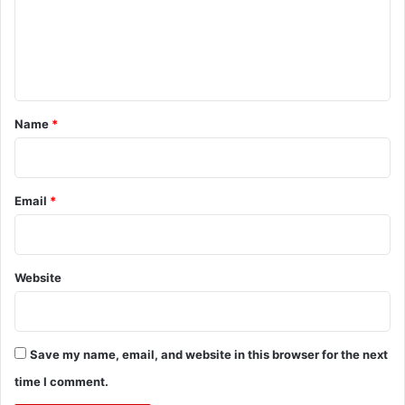
m
e
n
t
*
Name
*
Email
*
Website
Save my name, email, and website in this browser for the next
time I comment.