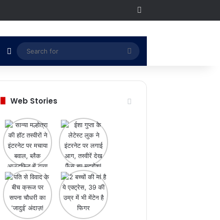
RSS
Switch skin
Search
for
Web Stories