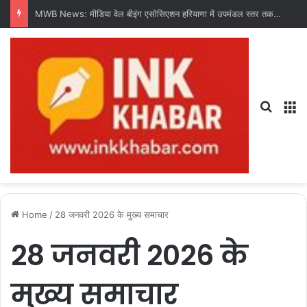
MWB News: मीडिया वेल बीइंग एसोसिएशन हरियाणा में उपमंडल स्तर तक संगठन का करेगी विस्तार : चंद्र शेखर धरणी
Search
M
Home
/
28 जनवरी 2026 के मुख्य समाचार
28 जनवरी 2026 के
मुख्य समाचार