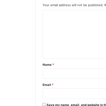
Your email address will not be published.
C
o
m
m
e
n
t
*
Name
*
Email
*
Save my name, email, and website in th