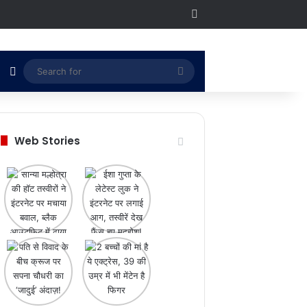
RSS
Switch skin
Search
for
Web Stories