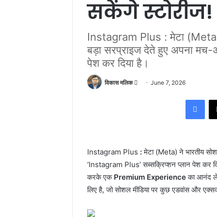
सकेंगे स्टोरीज!
Instagram Plus : मेटा (Meta) 
बड़ा सरप्राइज देते हुए अपना मच-
पेश कर दिया है।
विकास मलिक
S
June 7, 2026
e
Facebook
n
d
a
n
Instagram Plus
:
मेटा (Meta) ने भारतीय सोशल
e
‘Instagram Plus’ सब्सक्रिप्शन प्लान पेश कर दिया
m
a
करके एक
Premium Experience
का आनंद ले स
i
लिए है, जो सोशल मीडिया पर कुछ एडवांस और एक्सक्ल
l