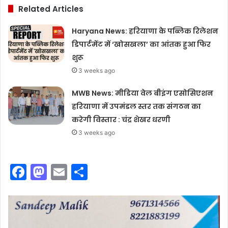
Related Articles
Haryana News: हरियाणा के पब्लिक रिलेशन
डिपार्टमेंट में ‘खोसखला’ का आंतक हुआ फिर
शुरू
3 weeks ago
MWB News: मीडिया वेल बीइंग एसोसिएशन
हरियाणा में उपमंडल स्तर तक संगठन का
करेगी विस्तार : चंद्र शेखर धरणी
3 weeks ago
F
M
E
S
a
a
m
h
c
st
ai
ar
e
o
l
e