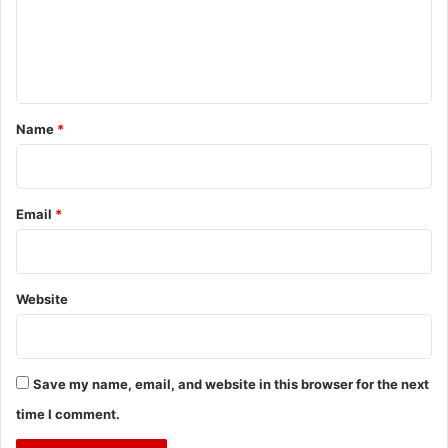
m
e
n
t
*
Name
*
Email
*
Website
Save my name, email, and website in this browser for the next
time I comment.