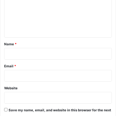
m
m
e
n
t
*
Name
*
Email
*
Website
Save my name, email, and website in this browser for the next