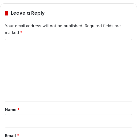
te
Leave a Reply
Your email address will not be published.
Required fields are
marked
*
C
o
m
m
e
n
t
*
Name
*
Email
*