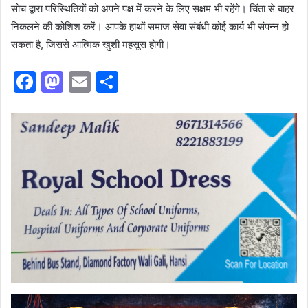
सोच द्वारा परिस्थितियों को अपने पक्ष में करने के लिए सक्षम भी रहेंगे। चिंता से बाहर
निकलने की कोशिश करें। आपके हाथों समाज सेवा संबंधी कोई कार्य भी संपन्न हो
सकता है, जिससे आत्मिक खुशी महसूस होगी।
F
M
E
S
a
a
m
h
c
st
ai
ar
e
o
l
e
b
d
o
o
o
n
k