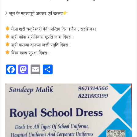
7 जून के महत्त्वपूर्ण अवसर एवं उत्सव
मेला श्री चक्रेश्वरी देवी अन्तिम दिन (जैन , सरहिन्द)।
श्री महेश श्रीनिवास भूपति जन्म दिवस।
श्री बासप्पा दानप्पा जत्ती स्मृति दिवस।
विश्व खाद्य सुरक्षा दिवस।
F
M
E
S
a
a
m
h
c
st
ai
ar
e
o
l
e
b
d
o
o
o
n