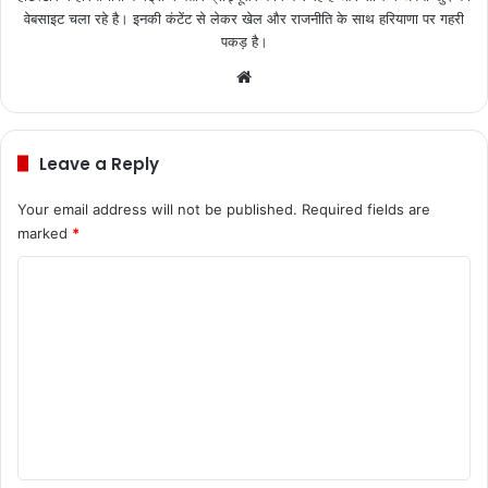
वेबसाइट चला रहे है। इनकी कंटेंट से लेकर खेल और राजनीति के साथ हरियाणा पर गहरी
पकड़ है।
We
bsi
te
Leave a Reply
Your email address will not be published.
Required fields are
marked
*
C
o
m
m
e
n
t