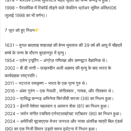
1974 – भारतीय टेनिस सुपरस्टार महेश भूपति का जन्म चेन्नई में हुआ।
1998 – पैरालंपिक में रिकॉर्ड तोड़ने वाले जेवलिन थ्रोअर सुमित अंतिल(06
जुलाई 1998 का भी वर्णन)।
7 जून को हुए निधन
1631 – मुगल बादशाह शाहजहां की बेगम मुमताज की 39 वर्ष की आयु में चौहदवें
बच्चे के जन्म के दौरान बुरहानपुर में मृत्यु।
1954 – एलेन ट्यूरिंग – अंग्रेज़ गणितज्ञ और कम्प्यूटर वैज्ञानिक थे।
2002 – बी डी जत्ती – फ़ख़रुद्दीन अली अहमद की मृत्यु के बाद भारत के
कार्यवाहक राष्ट्रपति।
2011 – नटराज रामकृष्ण – भारत के एक नृत्य गुरु थे।
2016 – अंबर गुरुंग – एक नेपाली , संगीतकार , गायक, और गीतकार थे।
2020 – प्रसिद्ध कन्नड़ अभिनेता चिरंजीवी सरजा (39) का निधन हुआ।
2023 – ईरानी पेशेवर पहलवान द आयरन शेक (81) का निधन हुआ।
2024 – जर्मन संगीत रचयिता एर्नस्टालब्रेख्ट स्टीबलर (90) का निधन हुआ।
2024 – अमेरिकी यूएसएएफ मेजर जनरल और नासा अंतरिक्ष यात्री बिल एंडर्स
(90) का एक निजी विमान उड़ाते समय दुर्घटना में निधन हुआ।