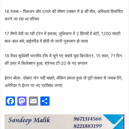
16 पंजाब – पिकअप और ट्राले की भीषण टक्कर में 8 की मौत, अस्थियां विसर्जित
करने जा रहा था परिवार
17 वैष्णो देवी जा रही ट्रेन में हादसा, लुधियाना में 2 हिस्सों में बंटी, 1200 यात्री
बाल-बाल बचे; हाईस्पीड में होती तो जानी नुकसान हो जाता
18 वैभव सूर्यवंशी भारतीय टीम में चुने गए सबसे युवा क्रिकेटर, 15 साल, 71 दिन
की उम्र में सिलेक्शन हुआ; श्रेयस टी-20 के नए कप्तान
ईरान बोला- दोबारा जंग नहीं चाहते, लेकिन हमला हुआ तो पूरी ताकत से जवाब देंगे;
अमेरिका ने ईरान पर नए प्रतिबंध लगाए
F
M
E
S
a
a
m
h
c
st
ai
ar
e
o
l
e