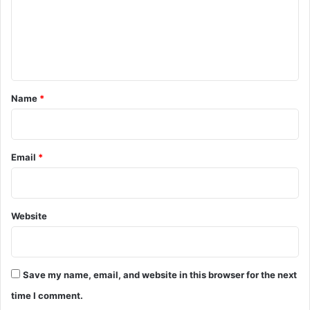
m
e
n
t
*
Name
*
Email
*
Website
Save my name, email, and website in this browser for the next
time I comment.