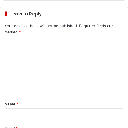
te
Leave a Reply
Your email address will not be published.
Required fields are
marked
*
C
o
m
m
e
n
t
*
Name
*