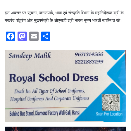
इस अवसर पर सूचना, जनसंपर्क, भाषा एवं संस्कृति विभाग के महानिदेशक श्री के.
मकरंद पांडुरंग और मुख्यमंत्री के ओएसडी श्री भारत भूषण भारती उपस्थित रहे।
F
M
E
S
a
a
m
h
c
st
ai
ar
e
o
l
e
b
d
o
o
o
n
k