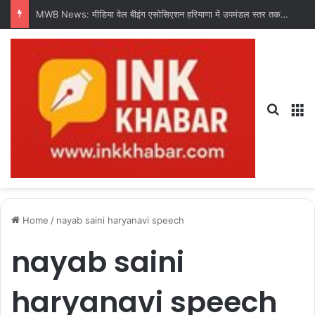
Search
M
Home
/
nayab saini haryanavi speech
nayab saini
haryanavi speech