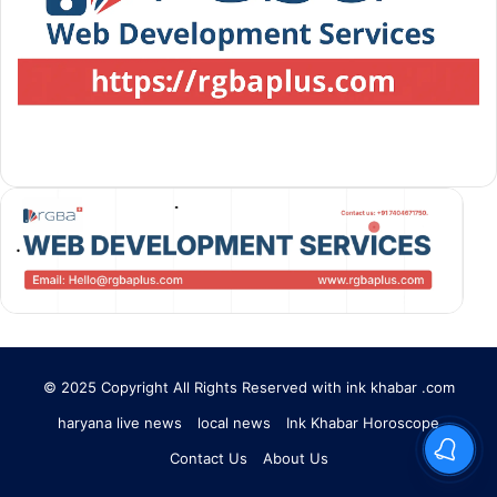
© 2025 Copyright All Rights Reserved with ink khabar .com
haryana live news
local news
Ink Khabar Horoscope
Contact Us
About Us