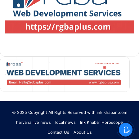
© 2025 Copyright All Rights Reserved with ink khabar .com
haryana live news
local news
Ink Khabar Horoscope
Contact Us
About Us