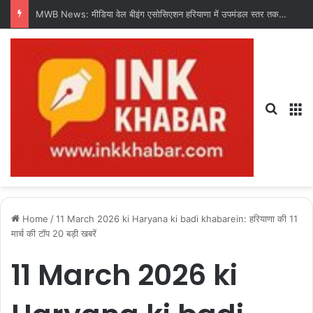
MWB News: मीडिया वेल बीइंग एसोसिएशन हरियाणा में उपमंडल स्तर तक संगठन का करेगी विस्तार : चंद्र शेखर धरणी
Search
M
Home
/
11 March 2026 ki Haryana ki badi khabarein: हरियाणा की 11
मार्च की टॉप 20 बड़ी खबरें
11 March 2026 ki