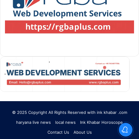
© 2025 Copyright All Rights Reserved with ink khabar .com
haryana live news
local news
Ink Khabar Horoscope
Contact Us
About Us