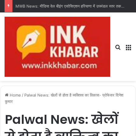
MWB News: मीडिया वेल बीइंग एसोसिएशन हरियाणा में उपमंडल स्तर तक संगठन का करेगी विस्तार : चंद्र शेखर धरणी
Search
M
Home
/
Palwal News: खेलों से होता है व्यक्तित्व का विकास- प्रोफेसर दिनेश
कुमार
Palwal News: खेलों