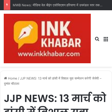
MWB News: मीडिया वेल बीइंग एसोसिएशन हरियाणा में उपमंडल स्तर तक संगठन का करेगी विस्तार : चंद्र शेखर धरणी
Search
M
Home
/
JJP NEWS: 13 मार्च को हांसी में विशाल युवा सम्मेलन करेगी जेजेपी –
दुष्यंत चौटाला
JJP NEWS: 13 मार्च को