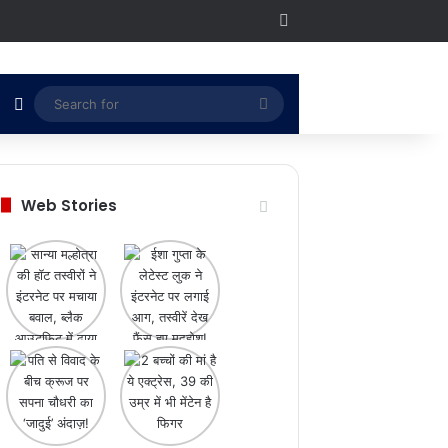
RSS
Switch skin
Search
for
Web Stories