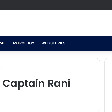
RAL
ASTROLOGY
WEB STORIES
l
 Captain Rani