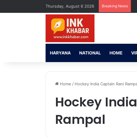
Thursday, August 6 2026
Breaking News
HARYANA
NATIONAL
HOME
VI
Home
/
Hockey India Captain Rani Rampa
Hockey India
Rampal