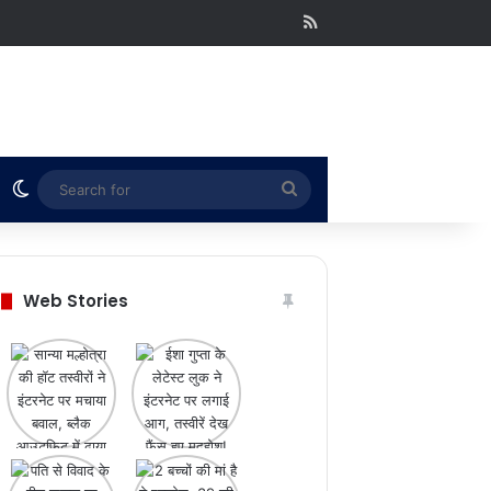
RSS
Switch skin
Search
for
Web Stories