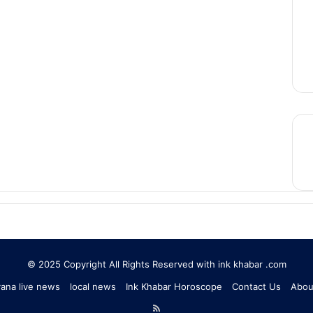
© 2025 Copyright All Rights Reserved with ink khabar .com
ana live news
local news
Ink Khabar Horoscope
Contact Us
Abou
RSS