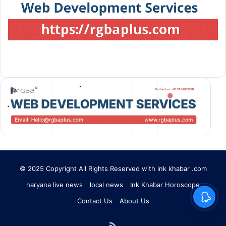
© 2025 Copyright All Rights Reserved with ink khabar .com
haryana live news
local news
Ink Khabar Horoscope
Contact Us
About Us
RSS