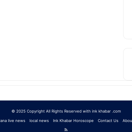
© 2025 Copyright All Rights Reserved with ink khabar .com
ana live news
local news
Ink Khabar Horoscope
Contact Us
Abou
RSS