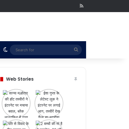
RSS
Switch skin
Search
for
Web Stories