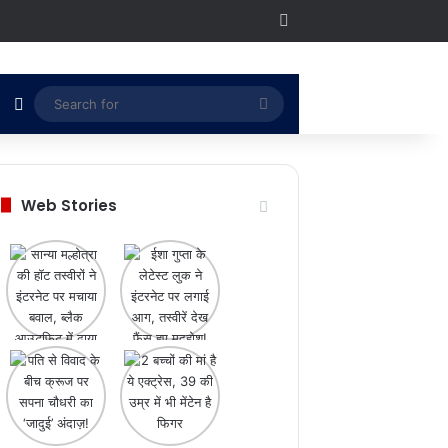
RSS
Switch skin
Search
for
Web Stories